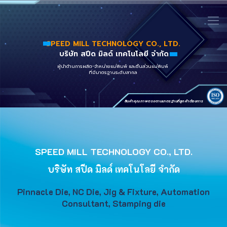
S
P
E
E
D
M
I
L
L
T
E
C
H
N
O
L
O
G
Y
C
O
.
,
L
T
D
.
บริษัท สปีด มิลด์ เทคโนโลยี จำกัด
ผู้นำด้านการผลิต-จำหน่ายแม่พิมพ์ และชิ้นส่วนแม่พิมพ์
ที่มีมาตรฐานระดับสากล
สินค้าคุณภาพตรงตามมาตรฐานที่ลูกค้าต้องการ
SPEED MILL TECHNOLOGY CO., LTD.
บริษัท สปีด มิลด์ เทคโนโลยี จำกัด
Pinnacle Die, NC Die, Jig & Fixture, Automation
Consultant, Stamping die